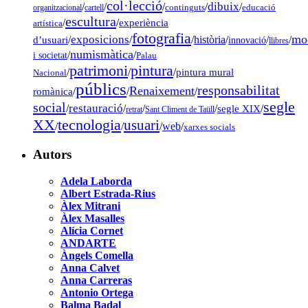
col·lecció
dibuix
/
/
/
/
/
organitzacional
cartell
continguts
educació
escultura
/
/
experiència
artística
fotografia
mo
exposicions
d’usuari
/
/
/
història
/
/
/
innovació
llibres
numismàtica
/
/
i societat
Palau
pintura
patrimoni
/
/
/
pintura mural
Nacional
públics
responsabilitat
Renaixement
romànica
/
/
/
segle
social
restauració
/
/
/
/
segle XIX
/
retrat
Sant Climent de Taüll
tecnologia
XX
usuari
/
/
/
web
/
xarxes socials
Autors
Adela Laborda
Albert Estrada-Rius
Àlex Mitrani
Àlex Masalles
Alícia Cornet
ANDARTE
Àngels Comella
Anna Calvet
Anna Carreras
Antonio Ortega
Balma Badal