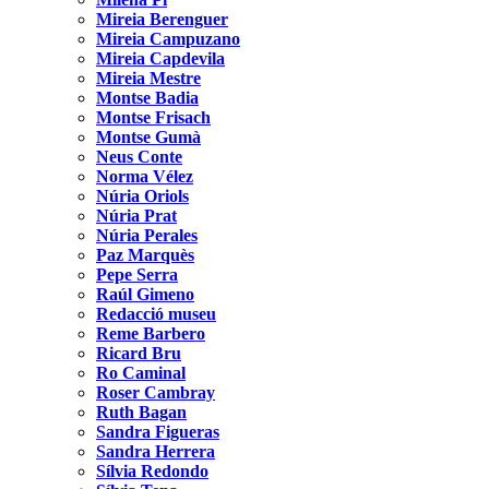
Mireia Berenguer
Mireia Campuzano
Mireia Capdevila
Mireia Mestre
Montse Badia
Montse Frisach
Montse Gumà
Neus Conte
Norma Vélez
Núria Oriols
Núria Prat
Núria Perales
Paz Marquès
Pepe Serra
Raúl Gimeno
Redacció museu
Reme Barbero
Ricard Bru
Ro Caminal
Roser Cambray
Ruth Bagan
Sandra Figueras
Sandra Herrera
Sílvia Redondo