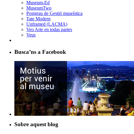
Museum-Ed
MuseumTwo
Postgrau de Gestió museística
Tate Modern
Unframed (LACMA)
Veo Arte en todas partes
Veus
Busca’ns a Facebook
Sobre aquest blog