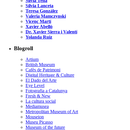
Sílvia Tena
Sílvia Lanceta
Teresa González
Valeria Mamczynski
Vicenç Martí
Xavier Abelló
Dr. Xavier Sierra i Valentí
Yolanda Ruiz
Blogroll
Artium
British Museum
Cafès de Patrimoni
Digital Heritage & Culture
El Dado del Arte
Eye Level
Fotografia a Catalunya
Fresh & New
La cultura social
Mediamusea
Metropolitan Museum of Art
Mouseion
Museu Picasso
Museum of the future