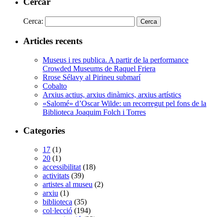
Cercar
Cerca:
Articles recents
Museus i res publica. A partir de la performance
Crowded Museums de Raquel Friera
Rrose Sélavy al Pirineu submarí
Cobalto
Arxius actius, arxius dinàmics, arxius artístics
«Salomé» d’Oscar Wilde: un recorregut pel fons de la
Biblioteca Joaquim Folch i Torres
Categories
17
(1)
20
(1)
accessibilitat
(18)
activitats
(39)
artistes al museu
(2)
arxiu
(1)
biblioteca
(35)
col·lecció
(194)