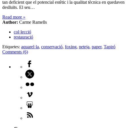
tan deficient que el potencial estètic i la qualitat tècnica en quedaven
deslluïts. El seu…
Read more
»
Author:
Carme Ramells
col·lecció
restauració
Etiquetes:
aquarel·la
,
conservació
,
foxing
,
neteja
,
paper
,
Tapiró
Comments (6)