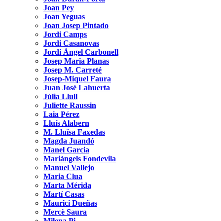
Joan Pey
Joan Yeguas
Joan Josep Pintado
Jordi Camps
Jordi Casanovas
Jordi Àngel Carbonell
Josep Maria Planas
Josep M. Carreté
Josep-Miquel Faura
Juan José Lahuerta
Júlia Llull
Juliette Raussin
Laia Pérez
Lluís Alabern
M. Lluïsa Faxedas
Magda Juandó
Manel Garcia
Mariàngels Fondevila
Manuel Vallejo
Maria Clua
Marta Mérida
Martí Casas
Maurici Dueñas
Mercè Saura
Milena Pi