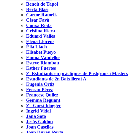
Benoit de Tapol
Berta Blasi
Carme Ramells
Cèsar Favà
Conxa Rodà
Cristina Riera
Eduard Vallès
Elena Llorens
Èlia Llach
Elisabet Pueyo
Emma Vandellós
Esteve Riambau
Esther Fuertes
Z_Estudiants en pràctiques de Postgraus i Màsters
Estudiants de 2n Batxillerat A
Eugenia Ortiz
Ferran Pérez
Francesc Quílez
Gemma Reguant
Z_ Guest blogger
Ingrid Vidal
Jana Soto
Jesús Galdón
Joan Casellas
Joan Duran-Porta