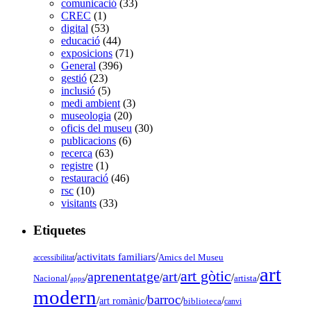
comunicació
(33)
CREC
(1)
digital
(53)
educació
(44)
exposicions
(71)
General
(396)
gestió
(23)
inclusió
(5)
medi ambient
(3)
museologia
(20)
oficis del museu
(30)
publicacions
(6)
recerca
(63)
registre
(1)
restauració
(46)
rsc
(10)
visitants
(33)
Etiquetes
/
activitats familiars
/
accessibilitat
Amics del Museu
art
art gòtic
aprenentatge
art
/
/
/
/
/
/
Nacional
artista
apps
modern
barroc
/
/
/
/
art romànic
biblioteca
canvi