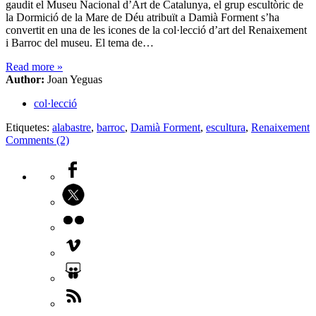
gaudit el Museu Nacional d’Art de Catalunya, el grup escultòric de
la Dormició de la Mare de Déu atribuït a Damià Forment s’ha
convertit en una de les icones de la col·lecció d’art del Renaixement
i Barroc del museu. El tema de…
Read more
»
Author:
Joan Yeguas
col·lecció
Etiquetes:
alabastre
,
barroc
,
Damià Forment
,
escultura
,
Renaixement
Comments (2)