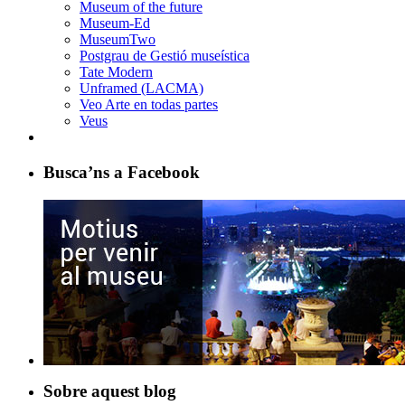
Museum of the future
Museum-Ed
MuseumTwo
Postgrau de Gestió museística
Tate Modern
Unframed (LACMA)
Veo Arte en todas partes
Veus
Busca’ns a Facebook
Sobre aquest blog