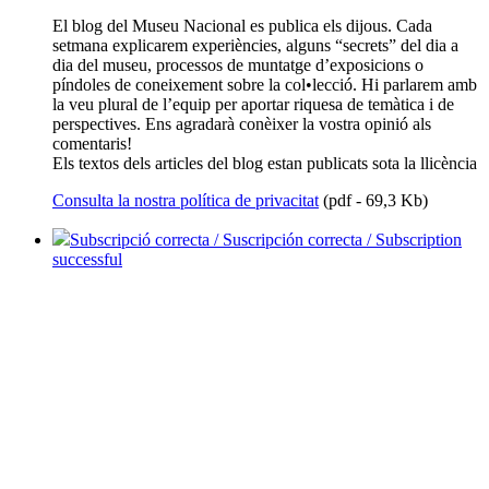
El blog del Museu Nacional es publica els dijous. Cada
setmana explicarem experiències, alguns “secrets” del dia a
dia del museu, processos de muntatge d’exposicions o
píndoles de coneixement sobre la col•lecció. Hi parlarem amb
la veu plural de l’equip per aportar riquesa de temàtica i de
perspectives. Ens agradarà conèixer la vostra opinió als
comentaris!
Els textos dels articles del blog estan publicats sota la llicència
Consulta la nostra política de privacitat
(pdf - 69,3 Kb)
Subscripció correcta / Suscripción correcta / Subscription
successful