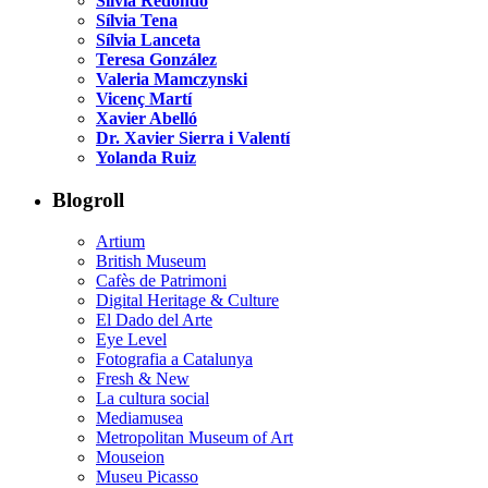
Sílvia Redondo
Sílvia Tena
Sílvia Lanceta
Teresa González
Valeria Mamczynski
Vicenç Martí
Xavier Abelló
Dr. Xavier Sierra i Valentí
Yolanda Ruiz
Blogroll
Artium
British Museum
Cafès de Patrimoni
Digital Heritage & Culture
El Dado del Arte
Eye Level
Fotografia a Catalunya
Fresh & New
La cultura social
Mediamusea
Metropolitan Museum of Art
Mouseion
Museu Picasso