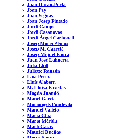
Joan Duran-Porta
Joan Pey
Joan Yeguas
Joan Josep Pintado
Jordi Camps
Jordi Casanovas
Jordi Àngel Carbonell
Josep Maria Planas
Josep M. Carreté
Josep-Miquel Faura
Juan José Lahuerta
Júlia Llull
Juliette Raussin
Laia Pérez
Lluís Alabern
M. Lluïsa Faxedas
Magda Juandó
Manel Garcia
Mariàngels Fondevila
Manuel Vallejo
Maria Clua
Marta Mérida
Martí Casas
Maurici Dueñas
Mercè Saura