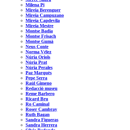
Milena Pi
Mireia Berenguer
Mireia Campuzano
Mireia Capdevila
Mireia Mestre
Montse Badia
Montse Frisach
Montse Gumà
Neus Conte
Norma Vélez
Núria Oriols
Núria Prat
Núria Perales
Paz Marquès
Pepe Serra
Raúl Gimeno
Redacció museu
Reme Barbero
Ricard Bru
Ro Caminal
Roser Cambray
Ruth Bagan
Sandra Figueras
Sandra Herrera