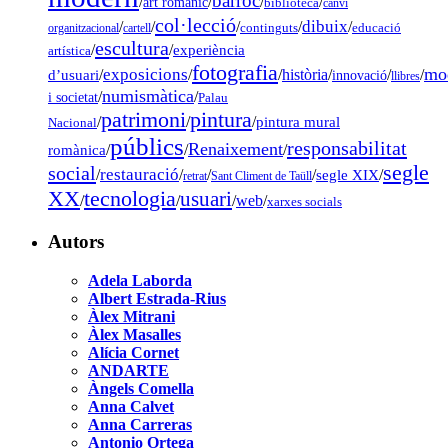
barroc
/
/
/
/
art romànic
biblioteca
canvi
col·lecció
dibuix
/
/
/
/
/
organitzacional
cartell
continguts
educació
escultura
/
/
experiència
artística
fotografia
mo
exposicions
d’usuari
/
/
/
història
/
/
/
innovació
llibres
numismàtica
/
/
i societat
Palau
pintura
patrimoni
/
/
/
pintura mural
Nacional
públics
responsabilitat
Renaixement
romànica
/
/
/
segle
social
restauració
/
/
/
/
segle XIX
/
retrat
Sant Climent de Taüll
tecnologia
XX
usuari
/
/
/
web
/
xarxes socials
Autors
Adela Laborda
Albert Estrada-Rius
Àlex Mitrani
Àlex Masalles
Alícia Cornet
ANDARTE
Àngels Comella
Anna Calvet
Anna Carreras
Antonio Ortega