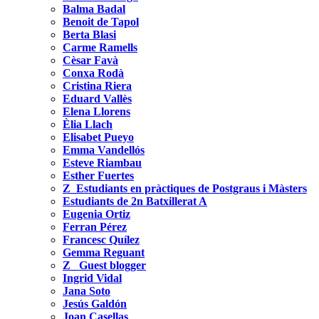
Balma Badal
Benoit de Tapol
Berta Blasi
Carme Ramells
Cèsar Favà
Conxa Rodà
Cristina Riera
Eduard Vallès
Elena Llorens
Èlia Llach
Elisabet Pueyo
Emma Vandellós
Esteve Riambau
Esther Fuertes
Z_Estudiants en pràctiques de Postgraus i Màsters
Estudiants de 2n Batxillerat A
Eugenia Ortiz
Ferran Pérez
Francesc Quílez
Gemma Reguant
Z_ Guest blogger
Ingrid Vidal
Jana Soto
Jesús Galdón
Joan Casellas