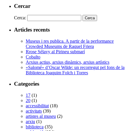
Cercar
Cerca:
Articles recents
Museus i res publica. A partir de la performance
Crowded Museums de Raquel Friera
Rrose Sélavy al Pirineu submarí
Cobalto
Arxius actius, arxius dinàmics, arxius artístics
«Salomé» d’Oscar Wilde: un recorregut pel fons de la
Biblioteca Joaquim Folch i Torres
Categories
17
(1)
20
(1)
accessibilitat
(18)
activitats
(39)
artistes al museu
(2)
arxiu
(1)
biblioteca
(35)