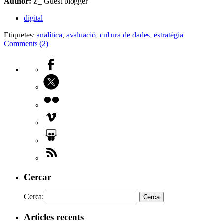
Author:
Z_ Guest blogger
digital
Etiquetes:
analítica
,
avaluació
,
cultura de dades
,
estratègia
Comments (2)
Cercar
Cerca:
Articles recents