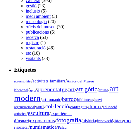
General
(396)
gestió
(23)
inclusió
(5)
medi ambient
(3)
museologia
(20)
oficis del museu
(30)
publicacions
(6)
recerca
(63)
registre
(1)
restauració
(46)
rsc
(10)
visitants
(33)
Etiquetes
/
activitats familiars
/
accessibilitat
Amics del Museu
art
art gòtic
aprenentatge
art
/
/
/
/
/
/
Nacional
artista
apps
modern
barroc
/
/
/
/
art romànic
biblioteca
canvi
col·lecció
dibuix
/
/
/
/
/
organitzacional
cartell
continguts
educació
escultura
/
/
experiència
artística
fotografia
mo
exposicions
d’usuari
/
/
/
història
/
/
/
innovació
llibres
numismàtica
/
/
i societat
Palau