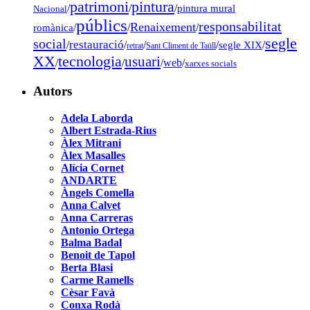
pintura
patrimoni
/
/
/
pintura mural
Nacional
públics
responsabilitat
Renaixement
romànica
/
/
/
segle
social
restauració
/
/
/
/
segle XIX
/
retrat
Sant Climent de Taüll
tecnologia
XX
usuari
/
/
/
web
/
xarxes socials
Autors
Adela Laborda
Albert Estrada-Rius
Àlex Mitrani
Àlex Masalles
Alícia Cornet
ANDARTE
Àngels Comella
Anna Calvet
Anna Carreras
Antonio Ortega
Balma Badal
Benoit de Tapol
Berta Blasi
Carme Ramells
Cèsar Favà
Conxa Rodà