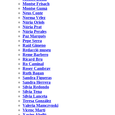
Montse Frisach
Montse Gumà
Neus Conte
Norma Vélez
Núria Oriols
Núria Prat
Núria Perales
Paz Marquès
Pepe Serra
Raúl Gimeno
Redacció museu
Reme Barbero
Ricard Bru
Ro Caminal
Roser Cambray
Ruth Bagan
Sandra Figueras
Sandra Herrera
Sílvia Redondo
Sílvia Tena
Sílvia Lanceta
Teresa González
Valeria Mamczynski
Vicenç Martí
Xavier Abelló