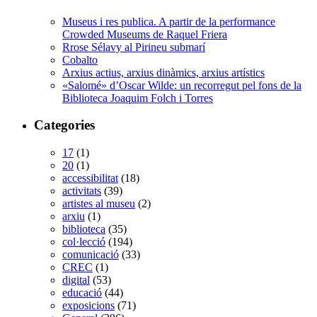
Museus i res publica. A partir de la performance
Crowded Museums de Raquel Friera
Rrose Sélavy al Pirineu submarí
Cobalto
Arxius actius, arxius dinàmics, arxius artístics
«Salomé» d’Oscar Wilde: un recorregut pel fons de la
Biblioteca Joaquim Folch i Torres
Categories
17
(1)
20
(1)
accessibilitat
(18)
activitats
(39)
artistes al museu
(2)
arxiu
(1)
biblioteca
(35)
col·lecció
(194)
comunicació
(33)
CREC
(1)
digital
(53)
educació
(44)
exposicions
(71)