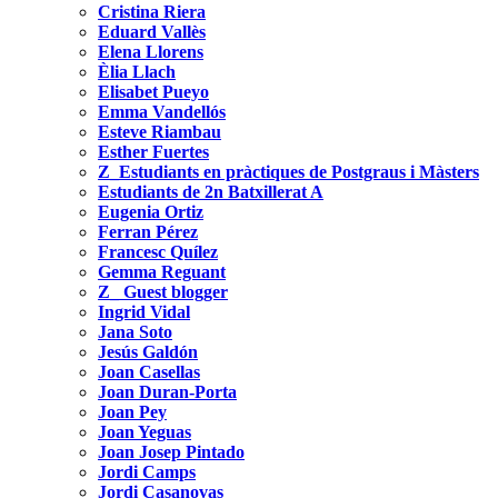
Cristina Riera
Eduard Vallès
Elena Llorens
Èlia Llach
Elisabet Pueyo
Emma Vandellós
Esteve Riambau
Esther Fuertes
Z_Estudiants en pràctiques de Postgraus i Màsters
Estudiants de 2n Batxillerat A
Eugenia Ortiz
Ferran Pérez
Francesc Quílez
Gemma Reguant
Z_ Guest blogger
Ingrid Vidal
Jana Soto
Jesús Galdón
Joan Casellas
Joan Duran-Porta
Joan Pey
Joan Yeguas
Joan Josep Pintado
Jordi Camps
Jordi Casanovas