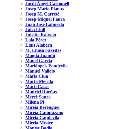
Jordi Àngel Carbonell
Josep Maria Planas
Josep M. Carreté
Josep-Miquel Faura
Juan José Lahuerta
Júlia Llull
Juliette Raussin
Laia Pérez
Lluís Alabern
M. Lluïsa Faxedas
Magda Juandó
Manel Garcia
Mariàngels Fondevila
Manuel Vallejo
Maria Clua
Marta Mérida
Martí Casas
Maurici Dueñas
Mercè Saura
Milena Pi
Mireia Berenguer
Mireia Campuzano
Mireia Capdevila
Mireia Mestre
Montse Badia