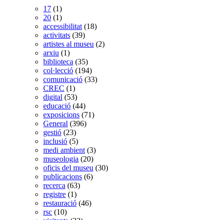
17
(1)
20
(1)
accessibilitat
(18)
activitats
(39)
artistes al museu
(2)
arxiu
(1)
biblioteca
(35)
col·lecció
(194)
comunicació
(33)
CREC
(1)
digital
(53)
educació
(44)
exposicions
(71)
General
(396)
gestió
(23)
inclusió
(5)
medi ambient
(3)
museologia
(20)
oficis del museu
(30)
publicacions
(6)
recerca
(63)
registre
(1)
restauració
(46)
rsc
(10)