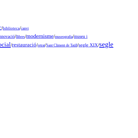
c
/
/
biblioteca
canvi
modernisme
/
/
/
/
museu i
nnovació
llibres
museografia
segle
ocial
restauració
/
/
/
/
segle XIX
/
retrat
Sant Climent de Taüll