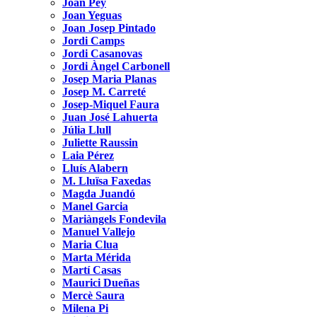
Joan Pey
Joan Yeguas
Joan Josep Pintado
Jordi Camps
Jordi Casanovas
Jordi Àngel Carbonell
Josep Maria Planas
Josep M. Carreté
Josep-Miquel Faura
Juan José Lahuerta
Júlia Llull
Juliette Raussin
Laia Pérez
Lluís Alabern
M. Lluïsa Faxedas
Magda Juandó
Manel Garcia
Mariàngels Fondevila
Manuel Vallejo
Maria Clua
Marta Mérida
Martí Casas
Maurici Dueñas
Mercè Saura
Milena Pi