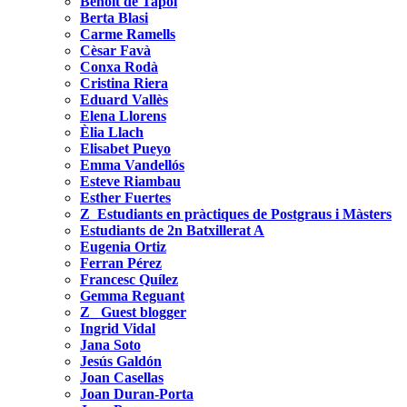
Benoit de Tapol
Berta Blasi
Carme Ramells
Cèsar Favà
Conxa Rodà
Cristina Riera
Eduard Vallès
Elena Llorens
Èlia Llach
Elisabet Pueyo
Emma Vandellós
Esteve Riambau
Esther Fuertes
Z_Estudiants en pràctiques de Postgraus i Màsters
Estudiants de 2n Batxillerat A
Eugenia Ortiz
Ferran Pérez
Francesc Quílez
Gemma Reguant
Z_ Guest blogger
Ingrid Vidal
Jana Soto
Jesús Galdón
Joan Casellas
Joan Duran-Porta