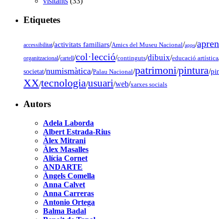
visitants
(33)
Etiquetes
apren
/
activitats familiars
/
/
/
accessibilitat
Amics del Museu Nacional
apps
col·lecció
dibuix
/
/
/
/
/
organitzacional
cartell
continguts
educació artística
pintura
patrimoni
numismàtica
/
/
/
/
/
pi
societat
Palau Nacional
tecnologia
XX
usuari
/
/
/
web
/
xarxes socials
Autors
Adela Laborda
Albert Estrada-Rius
Àlex Mitrani
Àlex Masalles
Alícia Cornet
ANDARTE
Àngels Comella
Anna Calvet
Anna Carreras
Antonio Ortega
Balma Badal