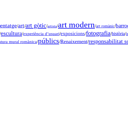
art modern
art gòtic
entatge
art
barro
/
/
/
/
/
/
art romànic
artista
fotografia
escultura
exposicions
/
/
experiència d’usuari
/
/
/
història
/
i
públics
responsabilitat s
Renaixement
ntura mural romànica
/
/
/