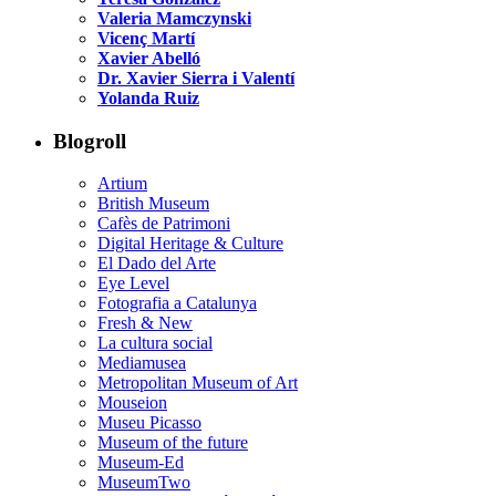
Valeria Mamczynski
Vicenç Martí
Xavier Abelló
Dr. Xavier Sierra i Valentí
Yolanda Ruiz
Blogroll
Artium
British Museum
Cafès de Patrimoni
Digital Heritage & Culture
El Dado del Arte
Eye Level
Fotografia a Catalunya
Fresh & New
La cultura social
Mediamusea
Metropolitan Museum of Art
Mouseion
Museu Picasso
Museum of the future
Museum-Ed
MuseumTwo