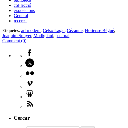
biblioteca
col·lecció
exposicions
General
recerca
Etiquetes:
art modern
,
Celso Lagar
,
Cézanne
,
Hortense Bégué
,
Joaquim Sunyer
,
Modigliani
,
pastoral
Comment (0)
Cercar