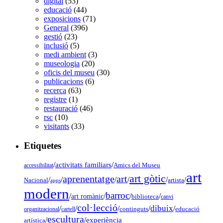
digital
(53)
educació
(44)
exposicions
(71)
General
(396)
gestió
(23)
inclusió
(5)
medi ambient
(3)
museologia
(20)
oficis del museu
(30)
publicacions
(6)
recerca
(63)
registre
(1)
restauració
(46)
rsc
(10)
visitants
(33)
Etiquetes
/
activitats familiars
/
accessibilitat
Amics del Museu
art
art gòtic
aprenentatge
art
/
/
/
/
/
/
Nacional
artista
apps
modern
barroc
/
/
/
/
art romànic
biblioteca
canvi
col·lecció
dibuix
/
/
/
/
/
organitzacional
cartell
continguts
educació
escultura
/
/
experiència
artística