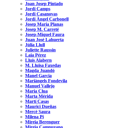
Joan Josep Pintado
Jordi Camps
Jordi Casanovas
Jordi Àngel Carbonell
Josep Maria Planas
Josep M. Carreté
Josep-Miquel Faura
Juan José Lahuerta
Júlia Llull
Juliette Raussin
Laia Pérez
Lluís Alabern
M. Lluïsa Faxedas
Magda Juandó
Manel Garcia
Mariàngels Fondevila
Manuel Vallejo
Maria Clua
Marta Mérida
Martí Casas
Maurici Dueñas
Mercè Saura
Milena Pi
Mireia Berenguer
Mireia Campuzano