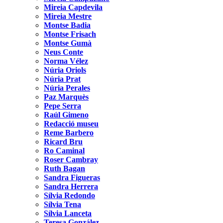
Mireia Capdevila
Mireia Mestre
Montse Badia
Montse Frisach
Montse Gumà
Neus Conte
Norma Vélez
Núria Oriols
Núria Prat
Núria Perales
Paz Marquès
Pepe Serra
Raúl Gimeno
Redacció museu
Reme Barbero
Ricard Bru
Ro Caminal
Roser Cambray
Ruth Bagan
Sandra Figueras
Sandra Herrera
Sílvia Redondo
Sílvia Tena
Sílvia Lanceta
Teresa González