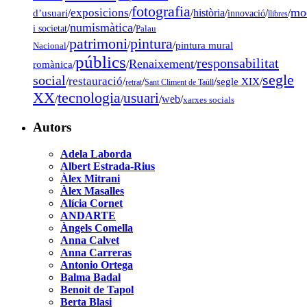
fotografia
mo
exposicions
d’usuari
/
/
/
història
/
/
/
innovació
llibres
numismàtica
/
/
i societat
Palau
pintura
patrimoni
/
/
/
pintura mural
Nacional
públics
responsabilitat
Renaixement
romànica
/
/
/
segle
social
restauració
/
/
/
/
segle XIX
/
retrat
Sant Climent de Taüll
tecnologia
XX
usuari
/
/
/
web
/
xarxes socials
Autors
Adela Laborda
Albert Estrada-Rius
Àlex Mitrani
Àlex Masalles
Alícia Cornet
ANDARTE
Àngels Comella
Anna Calvet
Anna Carreras
Antonio Ortega
Balma Badal
Benoit de Tapol
Berta Blasi