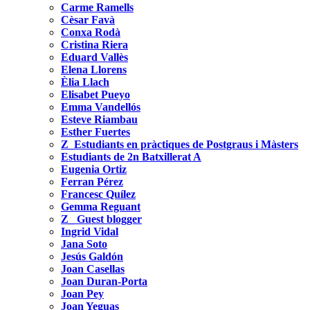
Carme Ramells
Cèsar Favà
Conxa Rodà
Cristina Riera
Eduard Vallès
Elena Llorens
Èlia Llach
Elisabet Pueyo
Emma Vandellós
Esteve Riambau
Esther Fuertes
Z_Estudiants en pràctiques de Postgraus i Màsters
Estudiants de 2n Batxillerat A
Eugenia Ortiz
Ferran Pérez
Francesc Quílez
Gemma Reguant
Z_ Guest blogger
Ingrid Vidal
Jana Soto
Jesús Galdón
Joan Casellas
Joan Duran-Porta
Joan Pey
Joan Yeguas