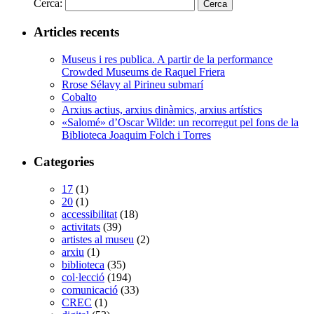
Cerca:
Articles recents
Museus i res publica. A partir de la performance
Crowded Museums de Raquel Friera
Rrose Sélavy al Pirineu submarí
Cobalto
Arxius actius, arxius dinàmics, arxius artístics
«Salomé» d’Oscar Wilde: un recorregut pel fons de la
Biblioteca Joaquim Folch i Torres
Categories
17
(1)
20
(1)
accessibilitat
(18)
activitats
(39)
artistes al museu
(2)
arxiu
(1)
biblioteca
(35)
col·lecció
(194)
comunicació
(33)
CREC
(1)