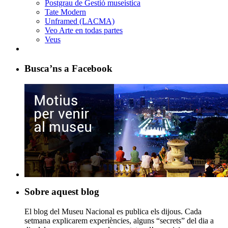
Postgrau de Gestió museística
Tate Modern
Unframed (LACMA)
Veo Arte en todas partes
Veus
Busca’ns a Facebook
Sobre aquest blog
El blog del Museu Nacional es publica els dijous. Cada
setmana explicarem experiències, alguns “secrets” del dia a