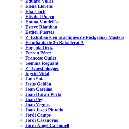
Eduard Vallès
Elena Llorens
Èlia Llach
Elisabet Pueyo
Emma Vandellós
Esteve Riambau
Esther Fuertes
Z_Estudiants en pràctiques de Postgraus i Màsters
Estudiants de 2n Batxillerat A
Eugenia Ortiz
Ferran Pérez
Francesc Quílez
Gemma Reguant
Z_ Guest blogger
Ingrid Vidal
Jana Soto
Jesús Galdón
Joan Casellas
Joan Duran-Porta
Joan Pey
Joan Yeguas
Joan Josep Pintado
Jordi Camps
Jordi Casanovas
Jordi Àngel Carbonell