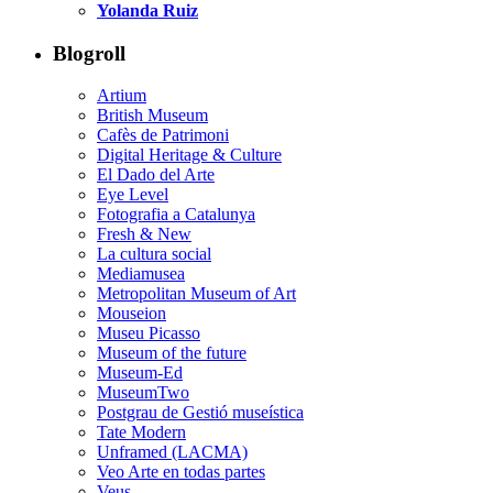
Yolanda Ruiz
Blogroll
Artium
British Museum
Cafès de Patrimoni
Digital Heritage & Culture
El Dado del Arte
Eye Level
Fotografia a Catalunya
Fresh & New
La cultura social
Mediamusea
Metropolitan Museum of Art
Mouseion
Museu Picasso
Museum of the future
Museum-Ed
MuseumTwo
Postgrau de Gestió museística
Tate Modern
Unframed (LACMA)
Veo Arte en todas partes
Veus