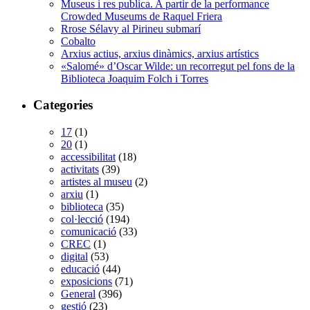
Museus i res publica. A partir de la performance
Crowded Museums de Raquel Friera
Rrose Sélavy al Pirineu submarí
Cobalto
Arxius actius, arxius dinàmics, arxius artístics
«Salomé» d’Oscar Wilde: un recorregut pel fons de la
Biblioteca Joaquim Folch i Torres
Categories
17
(1)
20
(1)
accessibilitat
(18)
activitats
(39)
artistes al museu
(2)
arxiu
(1)
biblioteca
(35)
col·lecció
(194)
comunicació
(33)
CREC
(1)
digital
(53)
educació
(44)
exposicions
(71)
General
(396)
gestió
(23)