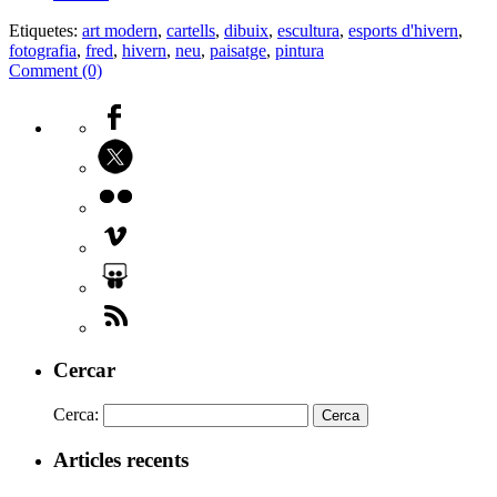
Etiquetes:
art modern
,
cartells
,
dibuix
,
escultura
,
esports d'hivern
,
fotografia
,
fred
,
hivern
,
neu
,
paisatge
,
pintura
Comment (0)
Cercar
Cerca:
Articles recents