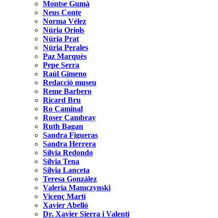
Montse Gumà
Neus Conte
Norma Vélez
Núria Oriols
Núria Prat
Núria Perales
Paz Marquès
Pepe Serra
Raúl Gimeno
Redacció museu
Reme Barbero
Ricard Bru
Ro Caminal
Roser Cambray
Ruth Bagan
Sandra Figueras
Sandra Herrera
Sílvia Redondo
Sílvia Tena
Sílvia Lanceta
Teresa González
Valeria Mamczynski
Vicenç Martí
Xavier Abelló
Dr. Xavier Sierra i Valentí