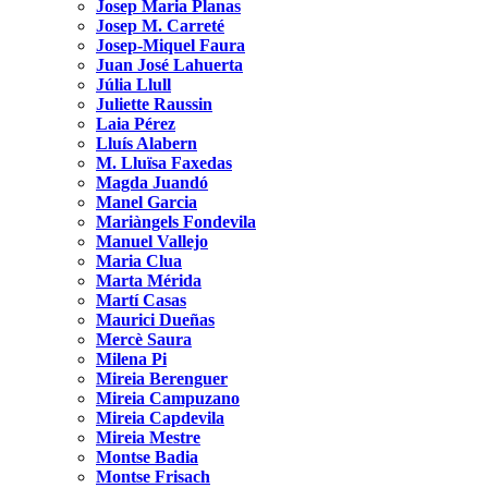
Josep Maria Planas
Josep M. Carreté
Josep-Miquel Faura
Juan José Lahuerta
Júlia Llull
Juliette Raussin
Laia Pérez
Lluís Alabern
M. Lluïsa Faxedas
Magda Juandó
Manel Garcia
Mariàngels Fondevila
Manuel Vallejo
Maria Clua
Marta Mérida
Martí Casas
Maurici Dueñas
Mercè Saura
Milena Pi
Mireia Berenguer
Mireia Campuzano
Mireia Capdevila
Mireia Mestre
Montse Badia
Montse Frisach