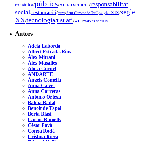
públics
responsabilitat
Renaixement
romànica
/
/
/
segle
social
restauració
/
/
/
/
segle XIX
/
retrat
Sant Climent de Taüll
tecnologia
XX
usuari
/
/
/
web
/
xarxes socials
Autors
Adela Laborda
Albert Estrada-Rius
Àlex Mitrani
Àlex Masalles
Alícia Cornet
ANDARTE
Àngels Comella
Anna Calvet
Anna Carreras
Antonio Ortega
Balma Badal
Benoit de Tapol
Berta Blasi
Carme Ramells
Cèsar Favà
Conxa Rodà
Cristina Riera