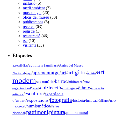
inclusió
(5)
medi ambient
(3)
museologia
(20)
oficis del museu
(30)
publicacions
(6)
recerca
(63)
registre
(1)
restauració
(46)
rsc
(10)
visitants
(33)
Etiquetes
/
activitats familiars
/
accessibilitat
Amics del Museu
art
art gòtic
aprenentatge
art
/
/
/
/
/
/
Nacional
artista
apps
modern
barroc
/
/
/
/
art romànic
biblioteca
canvi
col·lecció
dibuix
/
/
/
/
/
organitzacional
cartell
continguts
educació
escultura
/
/
experiència
artística
fotografia
mo
exposicions
d’usuari
/
/
/
història
/
/
/
innovació
llibres
numismàtica
/
/
i societat
Palau
pintura
patrimoni
/
/
/
pintura mural
Nacional