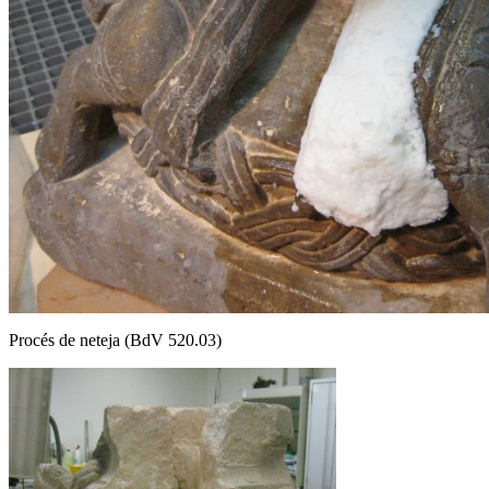
Procés de neteja (BdV 520.03)