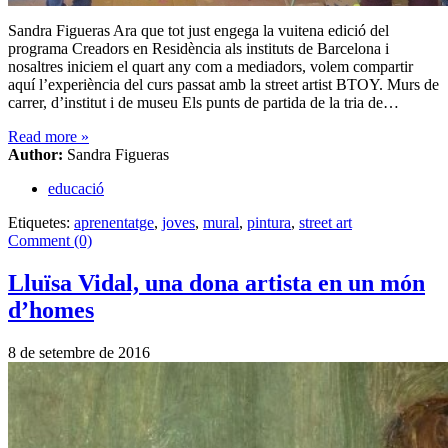
Sandra Figueras Ara que tot just engega la vuitena edició del
programa Creadors en Residència als instituts de Barcelona i
nosaltres iniciem el quart any com a mediadors, volem compartir
aquí l’experiència del curs passat amb la street artist BTOY. Murs de
carrer, d’institut i de museu Els punts de partida de la tria de…
Read more
»
Author:
Sandra Figueras
educació
Etiquetes:
aprenentatge
,
joves
,
mural
,
pintura
,
street art
Comment (0)
Lluïsa Vidal, una dona artista en un món
d’homes
8 de setembre de 2016