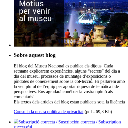
Sobre aquest blog
El blog del Museu Nacional es publica els dijous. Cada
setmana explicarem experiències, alguns “secrets” del dia a
dia del museu, processos de muntatge d’exposicions o
píndoles de coneixement sobre la col•lecció. Hi parlarem amb
la veu plural de l’equip per aportar riquesa de temàtica i de
perspectives. Ens agradarà conèixer la vostra opinió als
comentaris!
Els textos dels articles del blog estan publicats sota la llicència
Consulta la nostra política de privacitat
(pdf - 69,3 Kb)
Subscripció correcta / Suscripción correcta / Subscription
successful