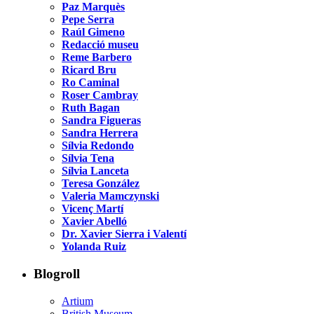
Paz Marquès
Pepe Serra
Raúl Gimeno
Redacció museu
Reme Barbero
Ricard Bru
Ro Caminal
Roser Cambray
Ruth Bagan
Sandra Figueras
Sandra Herrera
Sílvia Redondo
Sílvia Tena
Sílvia Lanceta
Teresa González
Valeria Mamczynski
Vicenç Martí
Xavier Abelló
Dr. Xavier Sierra i Valentí
Yolanda Ruiz
Blogroll
Artium
British Museum