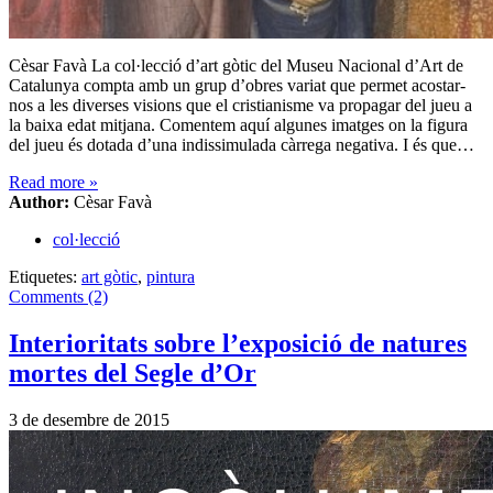
Cèsar Favà La col·lecció d’art gòtic del Museu Nacional d’Art de
Catalunya compta amb un grup d’obres variat que permet acostar-
nos a les diverses visions que el cristianisme va propagar del jueu a
la baixa edat mitjana. Comentem aquí algunes imatges on la figura
del jueu és dotada d’una indissimulada càrrega negativa. I és que…
Read more
»
Author:
Cèsar Favà
col·lecció
Etiquetes:
art gòtic
,
pintura
Comments (2)
Interioritats sobre l’exposició de natures
mortes del Segle d’Or
3 de desembre de 2015