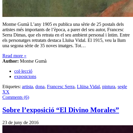
Montse Gumà L’any 1905 es publica una sèrie de 25 postals dels
artistes més importants de l’època, a parer del seu autor, Francesc
Serra Dimas, que els retrata en el seu ambient personal i íntim. Entre
els personatges retratats destaca Lluïsa Vidal. El 1915, veu la llum
una segona sèrie de 35 noves imatges. Tot…
Read more
»
Author:
Montse Gumà
col·lecció
exposicions
Etiquetes:
artista
,
dona
,
Francesc Serra
,
Llüisa Vidal
,
pintura
,
segle
XX
Comments (6)
Sobre l’exposició “El Divino Morales”
23 de juny de 2016