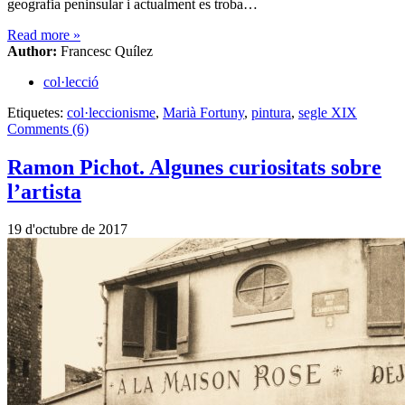
geografia peninsular i actualment es troba…
Read more
»
Author:
Francesc Quílez
col·lecció
Etiquetes:
col·leccionisme
,
Marià Fortuny
,
pintura
,
segle XIX
Comments (6)
Ramon Pichot. Algunes curiositats sobre
l’artista
19 d'octubre de 2017