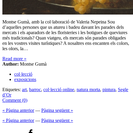
Montse Gumà, amb la col·laboració de Valeria Nepeina Sou
d’aquelles persones que us atureu i badeu davant les parades dels
mercats i els aparadors de les floristeries i les botigues de queviures
més tradicionals? Quan viatgeu, els mercats són parades obligades
en les vostres visites turístiques? A nosaltres ens encanten els colors,
les olors, la…
Read more
»
Author:
Montse Gumà
col·lecció
exposicions
Etiquetes:
art
,
barroc
,
col·lecció online
,
natura morta
,
pintura
,
Segle
d’Or
Comment (0)
« Pàgina anterior
—
Pàgina següent »
« Pàgina anterior
—
Pàgina següent »