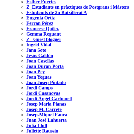
Esther Fuertes
Z_Estudiants en pràctiques de Postgraus i Màsters
Estudiants de 2n Batxillerat A
Eugenia Ortiz
Ferran Pérez
Francesc Quílez
Gemma Reguant
Z_ Guest blogger
Ingrid Vidal
Jana Soto
Jesús Galdón
Joan Casellas
Joan Duran-Porta
Joan Pey
Joan Yeguas
Joan Josep Pintado
Jordi Camps
Jordi Casanovas
Jordi Àngel Carbonell
Josep Maria Planas
Josep M. Carreté
Josep-Miquel Faura
Juan José Lahuerta
Júlia Llull
Juliette Raussin