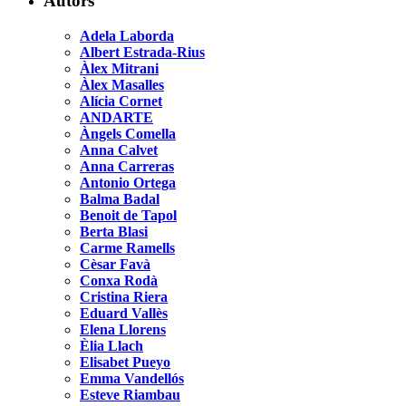
Autors
Adela Laborda
Albert Estrada-Rius
Àlex Mitrani
Àlex Masalles
Alícia Cornet
ANDARTE
Àngels Comella
Anna Calvet
Anna Carreras
Antonio Ortega
Balma Badal
Benoit de Tapol
Berta Blasi
Carme Ramells
Cèsar Favà
Conxa Rodà
Cristina Riera
Eduard Vallès
Elena Llorens
Èlia Llach
Elisabet Pueyo
Emma Vandellós
Esteve Riambau