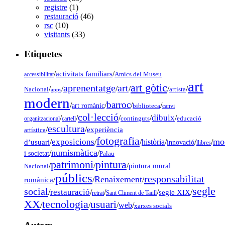
registre
(1)
restauració
(46)
rsc
(10)
visitants
(33)
Etiquetes
/
activitats familiars
/
accessibilitat
Amics del Museu
art
art gòtic
aprenentatge
art
/
/
/
/
/
/
Nacional
artista
apps
modern
barroc
/
/
/
/
art romànic
biblioteca
canvi
col·lecció
dibuix
/
/
/
/
/
organitzacional
cartell
continguts
educació
escultura
/
/
experiència
artística
fotografia
mo
exposicions
d’usuari
/
/
/
història
/
/
/
innovació
llibres
numismàtica
/
/
i societat
Palau
pintura
patrimoni
/
/
/
pintura mural
Nacional
públics
responsabilitat
Renaixement
romànica
/
/
/
segle
social
restauració
/
/
/
/
segle XIX
/
retrat
Sant Climent de Taüll
tecnologia
XX
usuari
/
/
/
web
/
xarxes socials