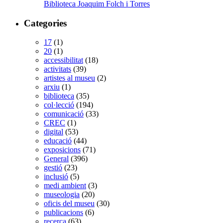
Biblioteca Joaquim Folch i Torres
Categories
17
(1)
20
(1)
accessibilitat
(18)
activitats
(39)
artistes al museu
(2)
arxiu
(1)
biblioteca
(35)
col·lecció
(194)
comunicació
(33)
CREC
(1)
digital
(53)
educació
(44)
exposicions
(71)
General
(396)
gestió
(23)
inclusió
(5)
medi ambient
(3)
museologia
(20)
oficis del museu
(30)
publicacions
(6)
recerca
(63)