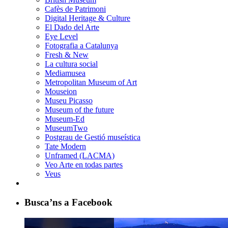
Cafès de Patrimoni
Digital Heritage & Culture
El Dado del Arte
Eye Level
Fotografia a Catalunya
Fresh & New
La cultura social
Mediamusea
Metropolitan Museum of Art
Mouseion
Museu Picasso
Museum of the future
Museum-Ed
MuseumTwo
Postgrau de Gestió museística
Tate Modern
Unframed (LACMA)
Veo Arte en todas partes
Veus
Busca’ns a Facebook