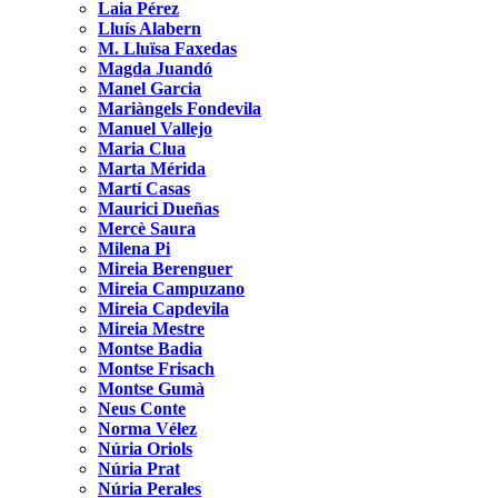
Laia Pérez
Lluís Alabern
M. Lluïsa Faxedas
Magda Juandó
Manel Garcia
Mariàngels Fondevila
Manuel Vallejo
Maria Clua
Marta Mérida
Martí Casas
Maurici Dueñas
Mercè Saura
Milena Pi
Mireia Berenguer
Mireia Campuzano
Mireia Capdevila
Mireia Mestre
Montse Badia
Montse Frisach
Montse Gumà
Neus Conte
Norma Vélez
Núria Oriols
Núria Prat
Núria Perales