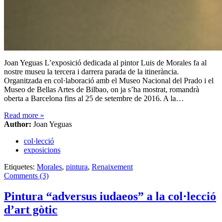
Joan Yeguas L’exposició dedicada al pintor Luis de Morales fa al
nostre museu la tercera i darrera parada de la itinerància.
Organitzada en col·laboració amb el Museo Nacional del Prado i el
Museo de Bellas Artes de Bilbao, on ja s’ha mostrat, romandrà
oberta a Barcelona fins al 25 de setembre de 2016. A la…
Read more
»
Author:
Joan Yeguas
col·lecció
exposicions
Etiquetes:
Morales
,
pintura
,
Renaixement
Comments (3)
Pintura “adversus iudaeos” a la col·lecció
d’art gòtic