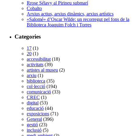
Rrose Sélavy al Pirineu submarí
Cobalto
Arxius actius, arxius dinàmics, arxius artístics
«Salomé» d’Oscar Wilde: un recorregut pel fons de la
Biblioteca Joaquim Folch i Torres
Categories
17
(1)
20
(1)
accessibilitat
(18)
activitats
(39)
artistes al museu
(2)
arxiu
(1)
biblioteca
(35)
col·lecció
(194)
comunicació
(33)
CREC
(1)
digital
(53)
educació
(44)
exposicions
(71)
General
(396)
gestió
(23)
inclusió
(5)
medi ambient
(3)