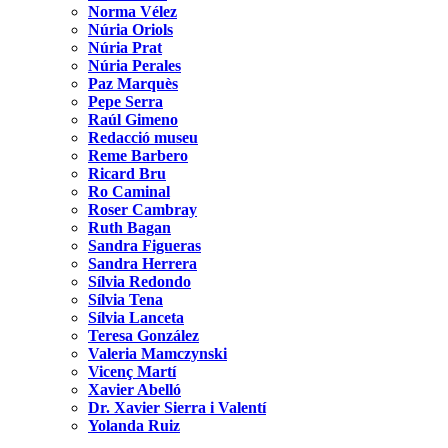
Norma Vélez
Núria Oriols
Núria Prat
Núria Perales
Paz Marquès
Pepe Serra
Raúl Gimeno
Redacció museu
Reme Barbero
Ricard Bru
Ro Caminal
Roser Cambray
Ruth Bagan
Sandra Figueras
Sandra Herrera
Sílvia Redondo
Sílvia Tena
Sílvia Lanceta
Teresa González
Valeria Mamczynski
Vicenç Martí
Xavier Abelló
Dr. Xavier Sierra i Valentí
Yolanda Ruiz