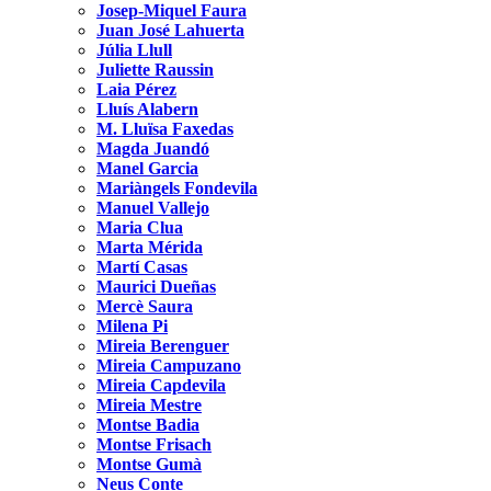
Josep-Miquel Faura
Juan José Lahuerta
Júlia Llull
Juliette Raussin
Laia Pérez
Lluís Alabern
M. Lluïsa Faxedas
Magda Juandó
Manel Garcia
Mariàngels Fondevila
Manuel Vallejo
Maria Clua
Marta Mérida
Martí Casas
Maurici Dueñas
Mercè Saura
Milena Pi
Mireia Berenguer
Mireia Campuzano
Mireia Capdevila
Mireia Mestre
Montse Badia
Montse Frisach
Montse Gumà
Neus Conte