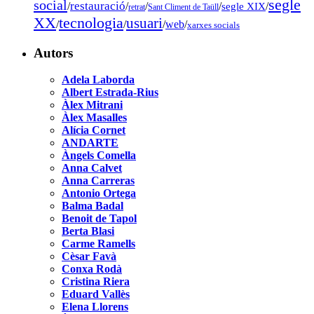
segle
social
restauració
/
/
/
/
segle XIX
/
retrat
Sant Climent de Taüll
tecnologia
XX
usuari
/
/
/
web
/
xarxes socials
Autors
Adela Laborda
Albert Estrada-Rius
Àlex Mitrani
Àlex Masalles
Alícia Cornet
ANDARTE
Àngels Comella
Anna Calvet
Anna Carreras
Antonio Ortega
Balma Badal
Benoit de Tapol
Berta Blasi
Carme Ramells
Cèsar Favà
Conxa Rodà
Cristina Riera
Eduard Vallès
Elena Llorens