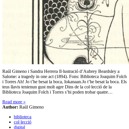
Raúl Gimeno i Sandra Herrera Il·lustració d’Aubrey Beardsley a
Salome: a tragedy in one act (1894). Fons: Biblioteca Joaquim Folch
i Torres Ah! Jo t’he besat la boca, Iokanaan.Jo t’he besat la boca. Els
teus llavis tenienun gust molt agre Dins de la col·lecció de la
Biblioteca Joaquim Folch i Torres s’hi poden trobar quatre…
Read more
»
Author:
Raúl Gimeno
biblioteca
col·lecció
digital