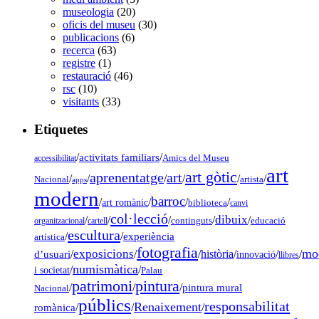
museologia
(20)
oficis del museu
(30)
publicacions
(6)
recerca
(63)
registre
(1)
restauració
(46)
rsc
(10)
visitants
(33)
Etiquetes
/
activitats familiars
/
accessibilitat
Amics del Museu
art
art gòtic
aprenentatge
art
/
/
/
/
/
/
Nacional
artista
apps
modern
barroc
/
/
/
/
art romànic
biblioteca
canvi
col·lecció
dibuix
/
/
/
/
/
organitzacional
cartell
continguts
educació
escultura
/
/
experiència
artística
fotografia
mo
exposicions
d’usuari
/
/
/
història
/
/
/
innovació
llibres
numismàtica
/
/
i societat
Palau
pintura
patrimoni
/
/
/
pintura mural
Nacional
públics
responsabilitat
Renaixement
romànica
/
/
/