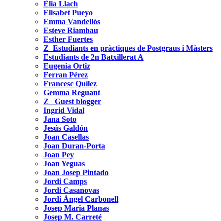
Èlia Llach
Elisabet Pueyo
Emma Vandellós
Esteve Riambau
Esther Fuertes
Z_Estudiants en pràctiques de Postgraus i Màsters
Estudiants de 2n Batxillerat A
Eugenia Ortiz
Ferran Pérez
Francesc Quílez
Gemma Reguant
Z_ Guest blogger
Ingrid Vidal
Jana Soto
Jesús Galdón
Joan Casellas
Joan Duran-Porta
Joan Pey
Joan Yeguas
Joan Josep Pintado
Jordi Camps
Jordi Casanovas
Jordi Àngel Carbonell
Josep Maria Planas
Josep M. Carreté