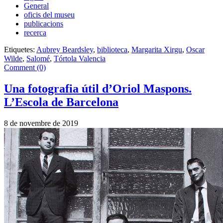
General
oficis del museu
publicacions
recerca
Etiquetes:
Aubrey Beardsley
,
biblioteca
,
Margarita Xirgu
,
Oscar
Wilde
,
Salomé
,
Tórtola Valencia
Comment (0)
Una fotografia útil d’Oriol Maspons.
L’Escola de Barcelona
8 de novembre de 2019